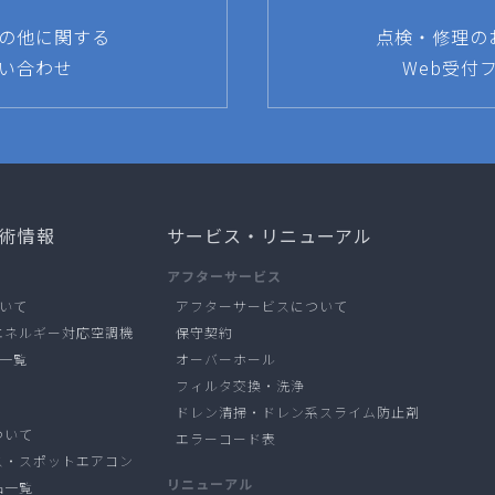
の他に関する
点検・修理の
い合わせ
Web受付
術情報
サービス・リニューアル
アフターサービス
ついて
アフターサービスについて
エネルギー対応空調機
保守契約
品一覧
オーバーホール
フィルタ交換・洗浄
ドレン清掃・ドレン系スライム防止剤
ついて
エラーコード表
ス・スポットエアコン
リニューアル
品一覧