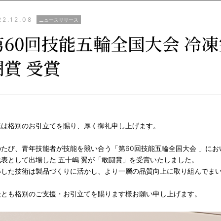
22.12.08
ニュースリリース
第60回技能五輪全国大会 冷凍
闘賞 受賞
素は格別のお引立てを賜り、厚く御礼申し上げます。
のたび、青年技能者が技能を競い合う「第60回技能五輪全国大会 」に
代表として出場した 五十嶋 翼が「敢闘賞」を受賞いたしました。
得した技術は製品づくりに活かし、より一層の品質向上に取り組んでま
後とも格別のご支援・お引立てを賜ります様お願い申し上げます。