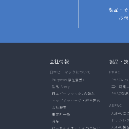
製品・そ
お問
会社情報
製品・技
日本ピーマックについて
PMAC
Purpose(存在意義)
PMACに
製品 Story
再生可能
日本ピーマック4つの強み
PMAC製
トップメッセージ・経営理念
ASPAC
会社概要
ASPACに
事業所一覧
ドレンレ
沿革
ASPAC製
ぴーちゃんまっくんのご紹介